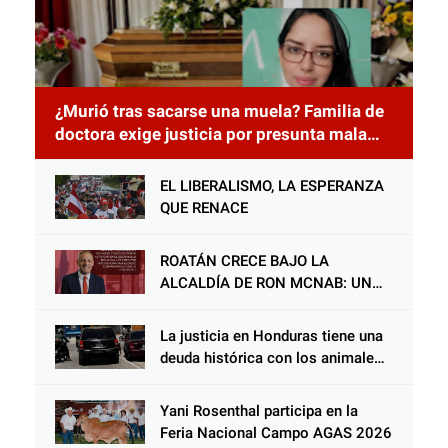
¿Murió tras sacarse una muela? Familia de
doctora exige justicia por presunta mala
práctica odontológica
EL LIBERALISMO, LA ESPERANZA
QUE RENACE
ROATÁN CRECE BAJO LA
ALCALDÍA DE RON MCNAB: UN
GESTOR ALIADO DE LA
COMUNIDAD Y DEL PARTIDO
La justicia en Honduras tiene una
LIBERAL
deuda histórica con los animales,
y negarse a castigar con todo el
peso de la ley al responsable de
Yani Rosenthal participa en la
Choloma es consolidar un Estado
Feria Nacional Campo AGAS 2026
que protege al verdugo y