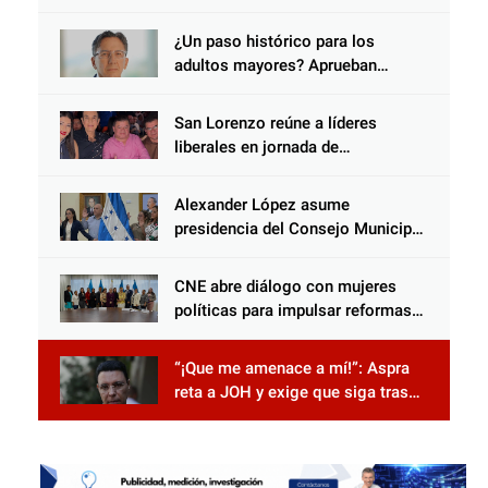
abandona al inocente.
¿Un paso histórico para los
adultos mayores? Aprueban
reforma impulsada por el diputado
Salomón Nazar para fortalecer su
San Lorenzo reúne a líderes
protección en Honduras
liberales en jornada de
acercamiento y unidad
Alexander López asume
presidencia del Consejo Municipal
Censal de El Progreso para el
Censo Nacional 2026
CNE abre diálogo con mujeres
políticas para impulsar reformas
electorales
“¡Que me amenace a mí!”: Aspra
reta a JOH y exige que siga tras
las rejas