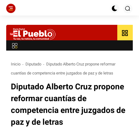
grid_view
Inicio
Diputado
Diputado Alberto Cruz propone reformar
cuantías de competencia entre juzgados de paz y de letras
Diputado Alberto Cruz propone
reformar cuantías de
competencia entre juzgados de
paz y de letras