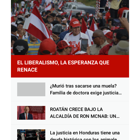
EL LIBERALISMO, LA ESPERANZA QUE
RENACE
¿Murió tras sacarse una muela?
Familia de doctora exige justicia
por presunta mala práctica
odontológica
ROATÁN CRECE BAJO LA
ALCALDÍA DE RON MCNAB: UN
GESTOR ALIADO DE LA
COMUNIDAD Y DEL PARTIDO
La justicia en Honduras tiene una
LIBERAL
deuda histórica con los animales,