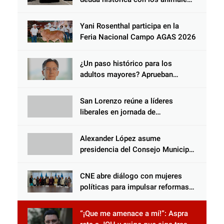
y negarse a castigar con todo el
peso de la ley al responsable de
Yani Rosenthal participa en la
Choloma es consolidar un Estado
Feria Nacional Campo AGAS 2026
que protege al verdugo y
abandona al inocente.
¿Un paso histórico para los
adultos mayores? Aprueban
reforma impulsada por el diputado
Salomón Nazar para fortalecer su
San Lorenzo reúne a líderes
protección en Honduras
liberales en jornada de
acercamiento y unidad
Alexander López asume
presidencia del Consejo Municipal
Censal de El Progreso para el
Censo Nacional 2026
CNE abre diálogo con mujeres
políticas para impulsar reformas
electorales
“¡Que me amenace a mí!”: Aspra