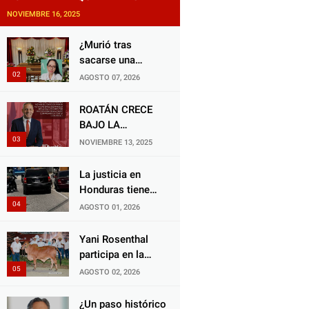
NOVIEMBRE 16, 2025
¿Murió tras
sacarse una
muela? Familia de
AGOSTO 07, 2026
doctora exige
justicia por
ROATÁN CRECE
presunta mala
BAJO LA
práctica
ALCALDÍA DE RON
NOVIEMBRE 13, 2025
odontológica
MCNAB: UN
GESTOR ALIADO
La justicia en
DE LA
Honduras tiene
COMUNIDAD Y
una deuda
AGOSTO 01, 2026
DEL PARTIDO
histórica con los
LIBERAL
animales, y
Yani Rosenthal
negarse a castigar
participa en la
con todo el peso
Feria Nacional
AGOSTO 02, 2026
de la ley al
Campo AGAS
responsable de
2026
¿Un paso histórico