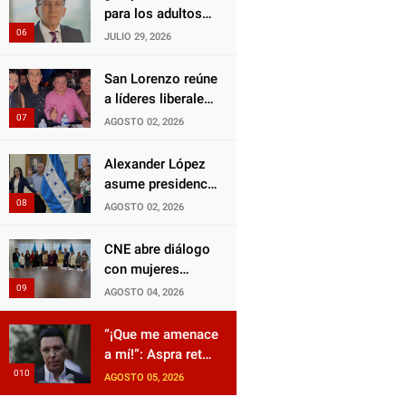
Choloma es
para los adultos
consolidar un
mayores?
JULIO 29, 2026
Estado que
Aprueban reforma
protege al verdugo
impulsada por el
San Lorenzo reúne
y abandona al
diputado Salomón
a líderes liberales
inocente.
Nazar para
en jornada de
AGOSTO 02, 2026
fortalecer su
acercamiento y
protección en
unidad
Alexander López
Honduras
asume presidencia
del Consejo
AGOSTO 02, 2026
Municipal Censal
de El Progreso
CNE abre diálogo
para el Censo
con mujeres
Nacional 2026
políticas para
AGOSTO 04, 2026
impulsar reformas
electorales
“¡Que me amenace
a mí!”: Aspra reta
a JOH y exige que
AGOSTO 05, 2026
siga tras las rejas