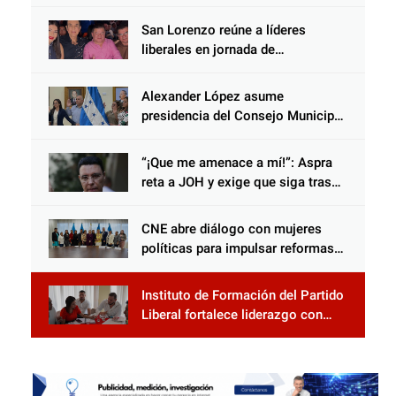
reforma impulsada por el diputado
Salomón Nazar para fortalecer su
San Lorenzo reúne a líderes
protección en Honduras
liberales en jornada de
acercamiento y unidad
Alexander López asume
presidencia del Consejo Municipal
Censal de El Progreso para el
Censo Nacional 2026
“¡Que me amenace a mí!”: Aspra
reta a JOH y exige que siga tras
las rejas
CNE abre diálogo con mujeres
políticas para impulsar reformas
electorales
Instituto de Formación del Partido
Liberal fortalece liderazgo con
jornadas de capacitación