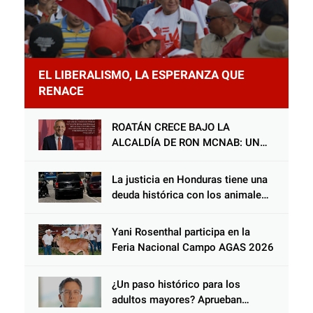
EL LIBERALISMO, LA ESPERANZA QUE
RENACE
ROATÁN CRECE BAJO LA
ALCALDÍA DE RON MCNAB: UN
GESTOR ALIADO DE LA
COMUNIDAD Y DEL PARTIDO
La justicia en Honduras tiene una
LIBERAL
deuda histórica con los animales,
y negarse a castigar con todo el
peso de la ley al responsable de
Yani Rosenthal participa en la
Choloma es consolidar un Estado
Feria Nacional Campo AGAS 2026
que protege al verdugo y
abandona al inocente.
¿Un paso histórico para los
adultos mayores? Aprueban