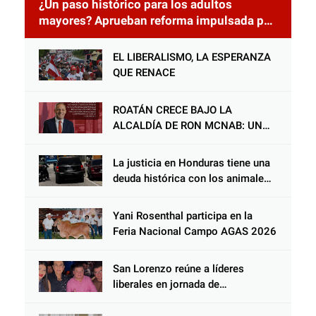
¿Un paso histórico para los adultos
mayores? Aprueban reforma impulsada por
el diputado Salomón Nazar para fortalecer
su protección en Honduras
EL LIBERALISMO, LA ESPERANZA
QUE RENACE
ROATÁN CRECE BAJO LA
ALCALDÍA DE RON MCNAB: UN
GESTOR ALIADO DE LA
COMUNIDAD Y DEL PARTIDO
La justicia en Honduras tiene una
LIBERAL
deuda histórica con los animales,
y negarse a castigar con todo el
peso de la ley al responsable de
Yani Rosenthal participa en la
Choloma es consolidar un Estado
Feria Nacional Campo AGAS 2026
que protege al verdugo y
abandona al inocente.
San Lorenzo reúne a líderes
liberales en jornada de
acercamiento y unidad