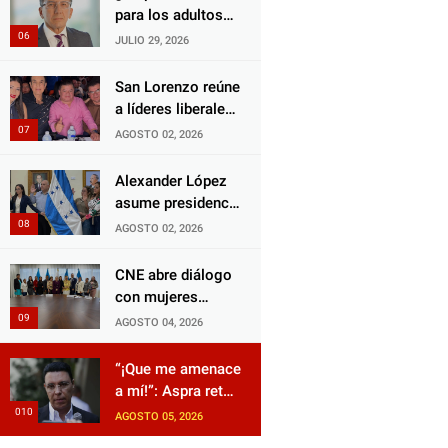
Choloma es
para los adultos
consolidar un
mayores?
JULIO 29, 2026
Estado que
Aprueban reforma
protege al verdugo
impulsada por el
San Lorenzo reúne
y abandona al
diputado Salomón
a líderes liberales
inocente.
Nazar para
en jornada de
AGOSTO 02, 2026
fortalecer su
acercamiento y
protección en
unidad
Alexander López
Honduras
asume presidencia
del Consejo
AGOSTO 02, 2026
Municipal Censal
de El Progreso
CNE abre diálogo
para el Censo
con mujeres
Nacional 2026
políticas para
AGOSTO 04, 2026
impulsar reformas
electorales
“¡Que me amenace
a mí!”: Aspra reta
a JOH y exige que
AGOSTO 05, 2026
siga tras las rejas