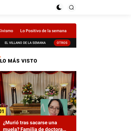
Civismo
Lo Positivo de la semana
EL VILLANO DE LA SEMANA
OTROS
LO MÁS VISTO
¿Murió tras sacarse una
muela? Familia de doctora