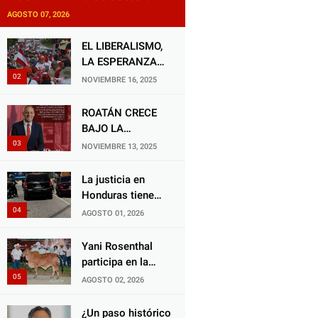
exige justicia por presunta
AGOSTO 07, 2026
mala práctica odontológica
EL LIBERALISMO,
LA ESPERANZA
QUE RENACE
NOVIEMBRE 16, 2025
ROATÁN CRECE
BAJO LA
ALCALDÍA DE RON
NOVIEMBRE 13, 2025
MCNAB: UN
GESTOR ALIADO
La justicia en
DE LA
Honduras tiene
COMUNIDAD Y
una deuda
AGOSTO 01, 2026
DEL PARTIDO
histórica con los
LIBERAL
animales, y
Yani Rosenthal
negarse a castigar
participa en la
con todo el peso
Feria Nacional
AGOSTO 02, 2026
de la ley al
Campo AGAS
responsable de
2026
¿Un paso histórico