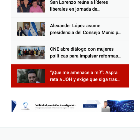
San Lorenzo reúne a líderes
protección en Honduras
liberales en jornada de
acercamiento y unidad
Alexander López asume
presidencia del Consejo Municipal
Censal de El Progreso para el
Censo Nacional 2026
CNE abre diálogo con mujeres
políticas para impulsar reformas
electorales
“¡Que me amenace a mí!”: Aspra
reta a JOH y exige que siga tras
las rejas