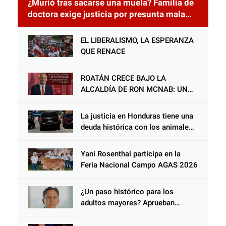
¿Murió tras sacarse una muela? Familia de
doctora exige justicia por presunta mala
práctica odontológica
EL LIBERALISMO, LA ESPERANZA
QUE RENACE
ROATÁN CRECE BAJO LA
ALCALDÍA DE RON MCNAB: UN
GESTOR ALIADO DE LA
COMUNIDAD Y DEL PARTIDO
La justicia en Honduras tiene una
LIBERAL
deuda histórica con los animales,
y negarse a castigar con todo el
peso de la ley al responsable de
Yani Rosenthal participa en la
Choloma es consolidar un Estado
Feria Nacional Campo AGAS 2026
que protege al verdugo y
abandona al inocente.
¿Un paso histórico para los
adultos mayores? Aprueban
reforma impulsada por el diputado
Salomón Nazar para fortalecer su