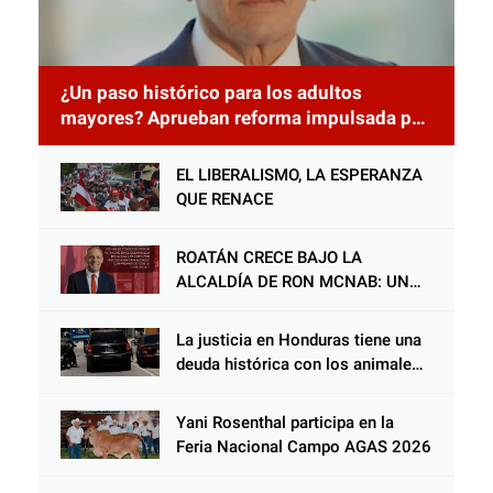
¿Un paso histórico para los adultos
mayores? Aprueban reforma impulsada por
el diputado Salomón Nazar para fortalecer
su protección en Honduras
EL LIBERALISMO, LA ESPERANZA
QUE RENACE
ROATÁN CRECE BAJO LA
ALCALDÍA DE RON MCNAB: UN
GESTOR ALIADO DE LA
COMUNIDAD Y DEL PARTIDO
La justicia en Honduras tiene una
LIBERAL
deuda histórica con los animales,
y negarse a castigar con todo el
peso de la ley al responsable de
Yani Rosenthal participa en la
Choloma es consolidar un Estado
Feria Nacional Campo AGAS 2026
que protege al verdugo y
abandona al inocente.