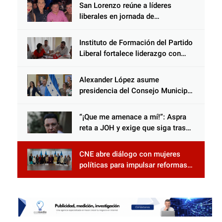
San Lorenzo reúne a líderes
liberales en jornada de
acercamiento y unidad
Instituto de Formación del Partido
Liberal fortalece liderazgo con
jornadas de capacitación
Alexander López asume
presidencia del Consejo Municipal
Censal de El Progreso para el
Censo Nacional 2026
“¡Que me amenace a mí!”: Aspra
reta a JOH y exige que siga tras
las rejas
CNE abre diálogo con mujeres
políticas para impulsar reformas
electorales