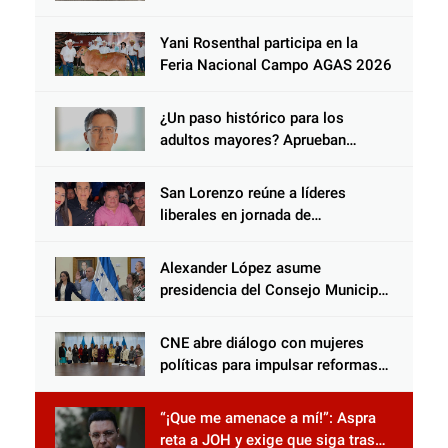
y negarse a castigar con todo el
peso de la ley al responsable de
Yani Rosenthal participa en la
Choloma es consolidar un Estado
Feria Nacional Campo AGAS 2026
que protege al verdugo y
abandona al inocente.
¿Un paso histórico para los
adultos mayores? Aprueban
reforma impulsada por el diputado
Salomón Nazar para fortalecer su
San Lorenzo reúne a líderes
protección en Honduras
liberales en jornada de
acercamiento y unidad
Alexander López asume
presidencia del Consejo Municipal
Censal de El Progreso para el
Censo Nacional 2026
CNE abre diálogo con mujeres
políticas para impulsar reformas
electorales
“¡Que me amenace a mí!”: Aspra
reta a JOH y exige que siga tras