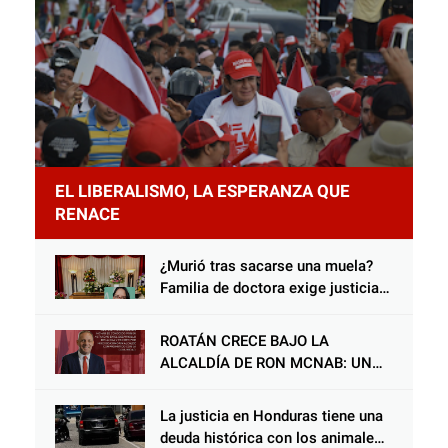
EL LIBERALISMO, LA ESPERANZA QUE
RENACE
¿Murió tras sacarse una muela?
Familia de doctora exige justicia
por presunta mala práctica
odontológica
ROATÁN CRECE BAJO LA
ALCALDÍA DE RON MCNAB: UN
GESTOR ALIADO DE LA
COMUNIDAD Y DEL PARTIDO
La justicia en Honduras tiene una
LIBERAL
deuda histórica con los animales,