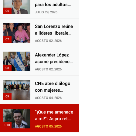
Choloma es
para los adultos
consolidar un
mayores?
JULIO 29, 2026
Estado que
Aprueban reforma
protege al verdugo
impulsada por el
San Lorenzo reúne
y abandona al
diputado Salomón
a líderes liberales
inocente.
Nazar para
en jornada de
AGOSTO 02, 2026
fortalecer su
acercamiento y
protección en
unidad
Alexander López
Honduras
asume presidencia
del Consejo
AGOSTO 02, 2026
Municipal Censal
de El Progreso
CNE abre diálogo
para el Censo
con mujeres
Nacional 2026
políticas para
AGOSTO 04, 2026
impulsar reformas
electorales
“¡Que me amenace
a mí!”: Aspra reta
a JOH y exige que
AGOSTO 05, 2026
siga tras las rejas