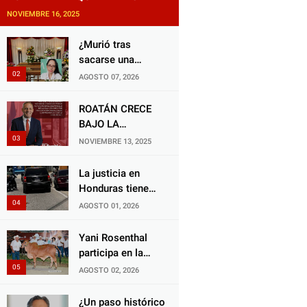
NOVIEMBRE 16, 2025
¿Murió tras
sacarse una
muela? Familia de
AGOSTO 07, 2026
doctora exige
justicia por
ROATÁN CRECE
presunta mala
BAJO LA
práctica
ALCALDÍA DE RON
NOVIEMBRE 13, 2025
odontológica
MCNAB: UN
GESTOR ALIADO
La justicia en
DE LA
Honduras tiene
COMUNIDAD Y
una deuda
AGOSTO 01, 2026
DEL PARTIDO
histórica con los
LIBERAL
animales, y
Yani Rosenthal
negarse a castigar
participa en la
con todo el peso
Feria Nacional
AGOSTO 02, 2026
de la ley al
Campo AGAS
responsable de
2026
¿Un paso histórico