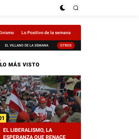
Civismo
Lo Positivo de la semana
EL VILLANO DE LA SEMANA
OTROS
LO MÁS VISTO
EL LIBERALISMO, LA
ESPERANZA QUE RENACE