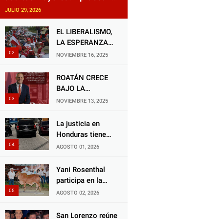
reforma impulsada por el
JULIO 29, 2026
diputado Salomón Nazar para
fortalecer su protección en
EL LIBERALISMO,
Honduras
LA ESPERANZA
QUE RENACE
NOVIEMBRE 16, 2025
ROATÁN CRECE
BAJO LA
ALCALDÍA DE RON
NOVIEMBRE 13, 2025
MCNAB: UN
GESTOR ALIADO
La justicia en
DE LA
Honduras tiene
COMUNIDAD Y
una deuda
AGOSTO 01, 2026
DEL PARTIDO
histórica con los
LIBERAL
animales, y
Yani Rosenthal
negarse a castigar
participa en la
con todo el peso
Feria Nacional
AGOSTO 02, 2026
de la ley al
Campo AGAS
responsable de
2026
San Lorenzo reúne