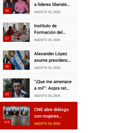
Choloma es
a líderes liberales
consolidar un
en jornada de
AGOSTO 02, 2026
Estado que
acercamiento y
protege al verdugo
unidad
Instituto de
y abandona al
Formación del
inocente.
Partido Liberal
AGOSTO 02, 2026
fortalece
liderazgo con
Alexander López
jornadas de
asume presidencia
capacitación
del Consejo
AGOSTO 02, 2026
Municipal Censal
de El Progreso
“¡Que me amenace
para el Censo
a mí!”: Aspra reta
Nacional 2026
a JOH y exige que
AGOSTO 05, 2026
siga tras las rejas
CNE abre diálogo
con mujeres
políticas para
AGOSTO 04, 2026
impulsar reformas