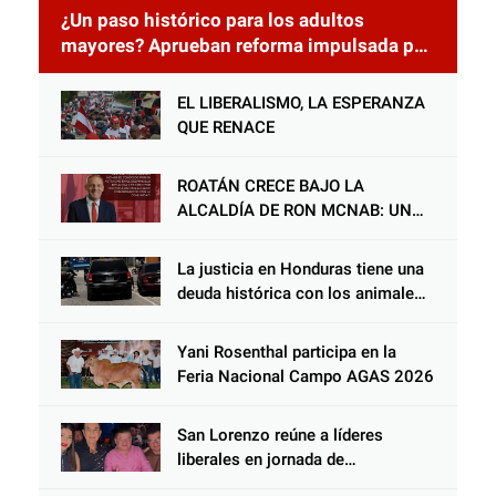
¿Un paso histórico para los adultos
mayores? Aprueban reforma impulsada por
el diputado Salomón Nazar para fortalecer
su protección en Honduras
EL LIBERALISMO, LA ESPERANZA
QUE RENACE
ROATÁN CRECE BAJO LA
ALCALDÍA DE RON MCNAB: UN
GESTOR ALIADO DE LA
COMUNIDAD Y DEL PARTIDO
La justicia en Honduras tiene una
LIBERAL
deuda histórica con los animales,
y negarse a castigar con todo el
peso de la ley al responsable de
Yani Rosenthal participa en la
Choloma es consolidar un Estado
Feria Nacional Campo AGAS 2026
que protege al verdugo y
abandona al inocente.
San Lorenzo reúne a líderes
liberales en jornada de
acercamiento y unidad