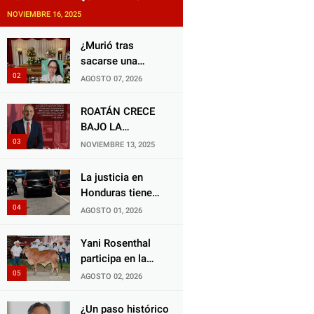
NOVIEMBRE 16, 2025
¿Murió tras
sacarse una
muela? Familia de
AGOSTO 07, 2026
doctora exige
justicia por
ROATÁN CRECE
presunta mala
BAJO LA
práctica
ALCALDÍA DE RON
NOVIEMBRE 13, 2025
odontológica
MCNAB: UN
GESTOR ALIADO
La justicia en
DE LA
Honduras tiene
COMUNIDAD Y
una deuda
AGOSTO 01, 2026
DEL PARTIDO
histórica con los
LIBERAL
animales, y
Yani Rosenthal
negarse a castigar
participa en la
con todo el peso
Feria Nacional
AGOSTO 02, 2026
de la ley al
Campo AGAS
responsable de
2026
¿Un paso histórico