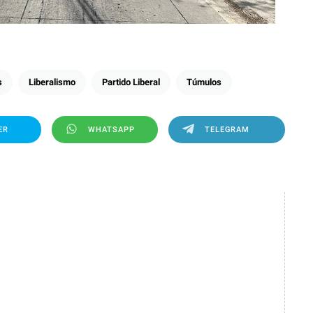
s
Liberalismo
Partido Liberal
Túmulos
ER
WHATSAPP
TELEGRAM