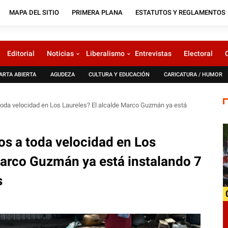
MAPA DEL SITIO
PRIMERA PLANA
ESTATUTOS Y REGLAMENTOS
Editorial
Noticias
Liberalismo
Entrevistas
Electoral
ARTA ABIERTA
AGUDEZA
CULTURA Y EDUCACIÓN
CARICATURA / HUMOR
toda velocidad en Los Laureles? El alcalde Marco Guzmán ya está
os a toda velocidad en Los
Marco Guzmán ya está instalando 7
s