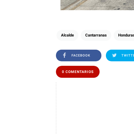
Alcalde
Cantarranas
Hondura
FACEBOOK
TWITT
0 COMENTARIOS