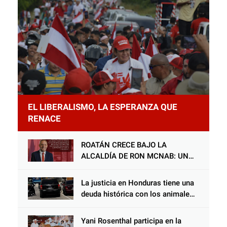
EL LIBERALISMO, LA ESPERANZA QUE
RENACE
ROATÁN CRECE BAJO LA
ALCALDÍA DE RON MCNAB: UN
GESTOR ALIADO DE LA
COMUNIDAD Y DEL PARTIDO
La justicia en Honduras tiene una
LIBERAL
deuda histórica con los animales,
y negarse a castigar con todo el
peso de la ley al responsable de
Yani Rosenthal participa en la