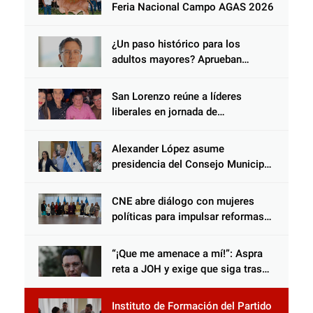
Choloma es consolidar un Estado
Feria Nacional Campo AGAS 2026
que protege al verdugo y
abandona al inocente.
¿Un paso histórico para los
adultos mayores? Aprueban
reforma impulsada por el diputado
Salomón Nazar para fortalecer su
San Lorenzo reúne a líderes
protección en Honduras
liberales en jornada de
acercamiento y unidad
Alexander López asume
presidencia del Consejo Municipal
Censal de El Progreso para el
Censo Nacional 2026
CNE abre diálogo con mujeres
políticas para impulsar reformas
electorales
“¡Que me amenace a mí!”: Aspra
reta a JOH y exige que siga tras
las rejas
Instituto de Formación del Partido