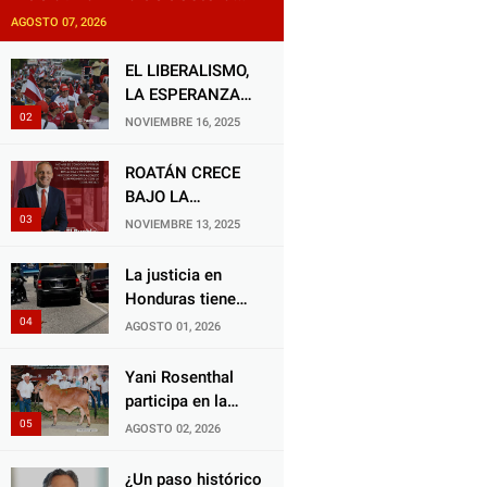
exige justicia por presunta
AGOSTO 07, 2026
mala práctica odontológica
EL LIBERALISMO,
LA ESPERANZA
QUE RENACE
NOVIEMBRE 16, 2025
ROATÁN CRECE
BAJO LA
ALCALDÍA DE RON
NOVIEMBRE 13, 2025
MCNAB: UN
GESTOR ALIADO
La justicia en
DE LA
Honduras tiene
COMUNIDAD Y
una deuda
AGOSTO 01, 2026
DEL PARTIDO
histórica con los
LIBERAL
animales, y
Yani Rosenthal
negarse a castigar
participa en la
con todo el peso
Feria Nacional
AGOSTO 02, 2026
de la ley al
Campo AGAS
responsable de
2026
¿Un paso histórico