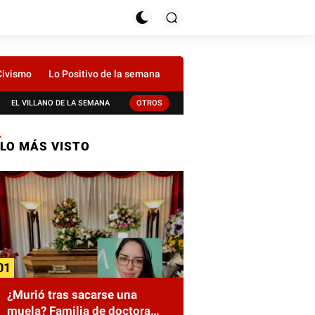
Civismo
Lo Positivo de la semana
EL VILLANO DE LA SEMANA
OTROS
LO MÁS VISTO
¿Murió tras sacarse una
muela? Familia de doctora