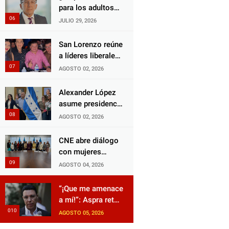
Choloma es
para los adultos
consolidar un
mayores?
JULIO 29, 2026
Estado que
Aprueban reforma
protege al verdugo
impulsada por el
San Lorenzo reúne
y abandona al
diputado Salomón
a líderes liberales
inocente.
Nazar para
en jornada de
AGOSTO 02, 2026
fortalecer su
acercamiento y
protección en
unidad
Alexander López
Honduras
asume presidencia
del Consejo
AGOSTO 02, 2026
Municipal Censal
de El Progreso
CNE abre diálogo
para el Censo
con mujeres
Nacional 2026
políticas para
AGOSTO 04, 2026
impulsar reformas
electorales
“¡Que me amenace
a mí!”: Aspra reta
a JOH y exige que
AGOSTO 05, 2026
siga tras las rejas