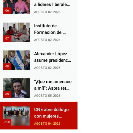
Choloma es
a líderes liberales
consolidar un
en jornada de
AGOSTO 02, 2026
Estado que
acercamiento y
protege al verdugo
unidad
Instituto de
y abandona al
Formación del
inocente.
Partido Liberal
AGOSTO 02, 2026
fortalece
liderazgo con
Alexander López
jornadas de
asume presidencia
capacitación
del Consejo
AGOSTO 02, 2026
Municipal Censal
de El Progreso
“¡Que me amenace
para el Censo
a mí!”: Aspra reta
Nacional 2026
a JOH y exige que
AGOSTO 05, 2026
siga tras las rejas
CNE abre diálogo
con mujeres
políticas para
AGOSTO 04, 2026
impulsar reformas