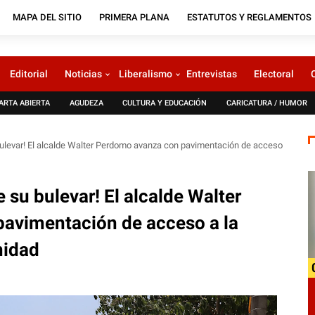
MAPA DEL SITIO
PRIMERA PLANA
ESTATUTOS Y REGLAMENTOS
Editorial
Noticias
Liberalismo
Entrevistas
Electoral
ARTA ABIERTA
AGUDEZA
CULTURA Y EDUCACIÓN
CARICATURA / HUMOR
bulevar! El alcalde Walter Perdomo avanza con pavimentación de acceso
 su bulevar! El alcalde Walter
avimentación de acceso a la
nidad