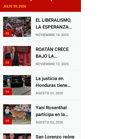
reforma impulsada por el
JULIO 29, 2026
diputado Salomón Nazar para
fortalecer su protección en
EL LIBERALISMO,
Honduras
LA ESPERANZA
QUE RENACE
NOVIEMBRE 16, 2025
ROATÁN CRECE
BAJO LA
ALCALDÍA DE RON
NOVIEMBRE 13, 2025
MCNAB: UN
GESTOR ALIADO
La justicia en
DE LA
Honduras tiene
COMUNIDAD Y
una deuda
AGOSTO 01, 2026
DEL PARTIDO
histórica con los
LIBERAL
animales, y
Yani Rosenthal
negarse a castigar
participa en la
con todo el peso
Feria Nacional
AGOSTO 02, 2026
de la ley al
Campo AGAS
responsable de
2026
San Lorenzo reúne