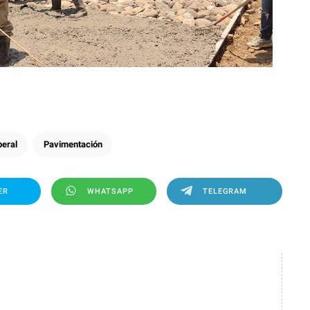
beral
Pavimentación
ER
WHATSAPP
TELEGRAM