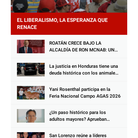
EL LIBERALISMO, LA ESPERANZA QUE
RENACE
ROATÁN CRECE BAJO LA
ALCALDÍA DE RON MCNAB: UN
GESTOR ALIADO DE LA
COMUNIDAD Y DEL PARTIDO
La justicia en Honduras tiene una
LIBERAL
deuda histórica con los animales,
y negarse a castigar con todo el
peso de la ley al responsable de
Yani Rosenthal participa en la
Choloma es consolidar un Estado
Feria Nacional Campo AGAS 2026
que protege al verdugo y
abandona al inocente.
¿Un paso histórico para los
adultos mayores? Aprueban
reforma impulsada por el diputado
Salomón Nazar para fortalecer su
San Lorenzo reúne a líderes