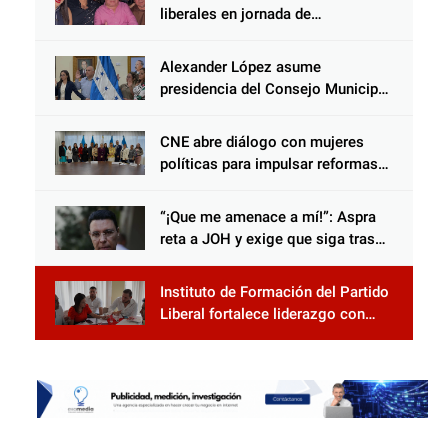
protección en Honduras
liberales en jornada de
acercamiento y unidad
Alexander López asume
presidencia del Consejo Municipal
Censal de El Progreso para el
Censo Nacional 2026
CNE abre diálogo con mujeres
políticas para impulsar reformas
electorales
“¡Que me amenace a mí!”: Aspra
reta a JOH y exige que siga tras
las rejas
Instituto de Formación del Partido
Liberal fortalece liderazgo con
jornadas de capacitación