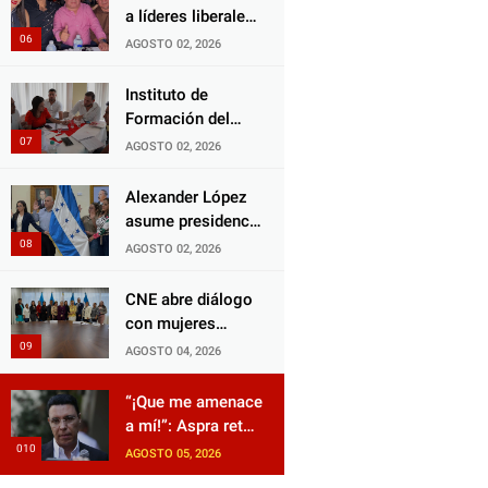
Choloma es
a líderes liberales
consolidar un
en jornada de
AGOSTO 02, 2026
Estado que
acercamiento y
protege al verdugo
unidad
Instituto de
y abandona al
Formación del
inocente.
Partido Liberal
AGOSTO 02, 2026
fortalece
liderazgo con
Alexander López
jornadas de
asume presidencia
capacitación
del Consejo
AGOSTO 02, 2026
Municipal Censal
de El Progreso
CNE abre diálogo
para el Censo
con mujeres
Nacional 2026
políticas para
AGOSTO 04, 2026
impulsar reformas
electorales
“¡Que me amenace
a mí!”: Aspra reta
a JOH y exige que
AGOSTO 05, 2026
siga tras las rejas