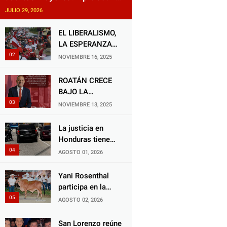
reforma impulsada por el
JULIO 29, 2026
diputado Salomón Nazar para
fortalecer su protección en
EL LIBERALISMO,
Honduras
LA ESPERANZA
QUE RENACE
NOVIEMBRE 16, 2025
ROATÁN CRECE
BAJO LA
ALCALDÍA DE RON
NOVIEMBRE 13, 2025
MCNAB: UN
GESTOR ALIADO
La justicia en
DE LA
Honduras tiene
COMUNIDAD Y
una deuda
AGOSTO 01, 2026
DEL PARTIDO
histórica con los
LIBERAL
animales, y
Yani Rosenthal
negarse a castigar
participa en la
con todo el peso
Feria Nacional
AGOSTO 02, 2026
de la ley al
Campo AGAS
responsable de
2026
San Lorenzo reúne