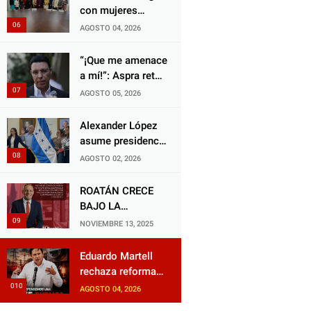
Honduras
con mujeres
políticas para
AGOSTO 04, 2026
impulsar reformas
electorales
“¡Que me amenace
a mí!”: Aspra reta
a JOH y exige que
AGOSTO 05, 2026
siga tras las rejas
Alexander López
asume presidencia
del Consejo
AGOSTO 02, 2026
Municipal Censal
de El Progreso
ROATÁN CRECE
para el Censo
BAJO LA
Nacional 2026
ALCALDÍA DE RON
NOVIEMBRE 13, 2025
MCNAB: UN
GESTOR ALIADO
Eduardo Martell
DE LA
rechaza reforma
COMUNIDAD Y
de la ENEE y
AGOSTO 04, 2026
DEL PARTIDO
advierte riesgo de