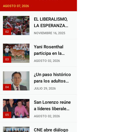
exige justicia por presunta
AGOSTO 07, 2026
mala práctica odontológica
EL LIBERALISMO,
LA ESPERANZA
QUE RENACE
NOVIEMBRE 16, 2025
Yani Rosenthal
participa en la
Feria Nacional
AGOSTO 02, 2026
Campo AGAS
2026
¿Un paso histórico
para los adultos
mayores?
JULIO 29, 2026
Aprueban reforma
impulsada por el
San Lorenzo reúne
diputado Salomón
a líderes liberales
Nazar para
en jornada de
AGOSTO 02, 2026
fortalecer su
acercamiento y
protección en
unidad
CNE abre diálogo