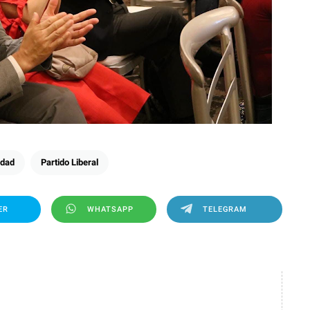
idad
Partido Liberal
ER
WHATSAPP
TELEGRAM