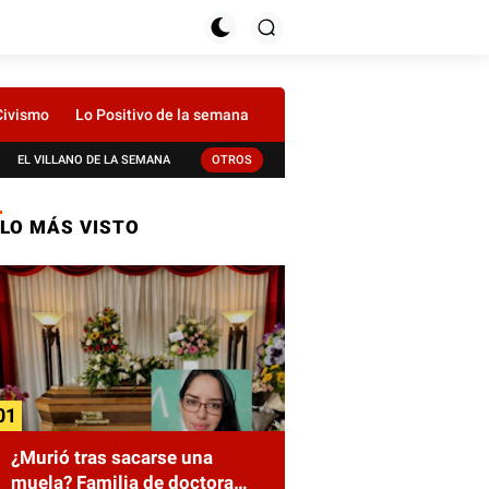
Civismo
Lo Positivo de la semana
EL VILLANO DE LA SEMANA
OTROS
LO MÁS VISTO
¿Murió tras sacarse una
muela? Familia de doctora