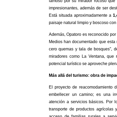
famoso por su mirador rocoso que 
impresionantes, además de ser desti
Está situada aproximadamente a
1,
paisaje natural limpio y boscoso con 
Además, Opatoro es reconocido por m
Medios han documentado que esta m
cero quemas y tala de bosques”, d
miradores como La Ventana, que 
potencial turístico se aproveche ple
Más allá del turismo: obra de impa
El proyecto de reacomodamiento de
embellecer un camino; es una inve
atención a servicios básicos. Por l
transporte de productos agrícolas 
acceso de familias rurales a serv