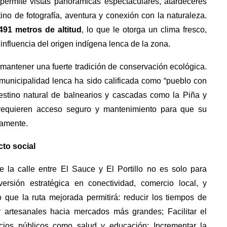
permite vistas panorámicas espectaculares, atardeceres
no de fotografía, aventura y conexión con la naturaleza.
491 metros de altitud
, lo que le otorga un clima fresco,
influencia del origen indígena lenca de la zona.
antener una fuerte tradición de conservación ecológica.
unicipalidad lenca ha sido calificada como “pueblo con
estino natural de balnearios y cascadas como la Piña y
requieren acceso seguro y mantenimiento para que su
namente.
cto social
 la calle entre El Sauce y El Portillo no es solo para
rsión estratégica en conectividad, comercio local, y
o que la ruta mejorada permitirá: reducir los tiempos de
y artesanales hacia mercados más grandes; Facilitar el
icios públicos como salud y educación; Incrementar la