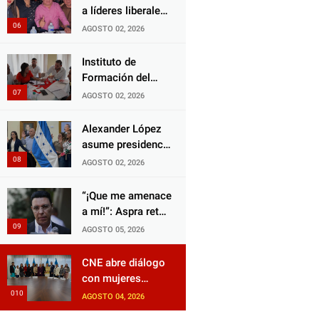
Choloma es
a líderes liberales
consolidar un
en jornada de
AGOSTO 02, 2026
Estado que
acercamiento y
protege al verdugo
unidad
Instituto de
y abandona al
Formación del
inocente.
Partido Liberal
AGOSTO 02, 2026
fortalece
liderazgo con
Alexander López
jornadas de
asume presidencia
capacitación
del Consejo
AGOSTO 02, 2026
Municipal Censal
de El Progreso
“¡Que me amenace
para el Censo
a mí!”: Aspra reta
Nacional 2026
a JOH y exige que
AGOSTO 05, 2026
siga tras las rejas
CNE abre diálogo
con mujeres
políticas para
AGOSTO 04, 2026
impulsar reformas