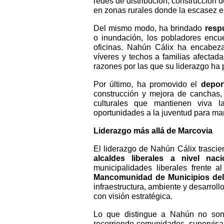
redes de distribución, construcción
en zonas rurales donde la escasez 
Del mismo modo, ha brindado
resp
o inundación, los pobladores encu
oficinas. Nahún Cálix ha encabeza
víveres y techos a familias afectad
razones por las que su liderazgo ha 
Por último, ha promovido el
depor
construcción y mejora de canchas,
culturales que mantienen viva l
oportunidades a la juventud para man
Liderazgo más allá de Marcovia
El liderazgo de Nahún Cálix trascie
alcaldes liberales a nivel naci
municipalidades liberales frente 
Mancomunidad de Municipios de
infraestructura, ambiente y desarrol
con visión estratégica.
Lo que distingue a Nahún no son 
recorriendo comunidades, supervisa