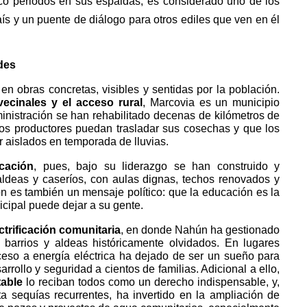
nco periodos en sus espaldas, es considerado uno de los
aís y un puente de diálogo para otros ediles que ven en él
des
n obras concretas, visibles y sentidas por la población.
ecinales y el acceso rural
, Marcovia es un municipio
inistración se han rehabilitado decenas de kilómetros de
los productores puedan trasladar sus cosechas y que los
r aislados en temporada de lluvias.
cación
, pues, bajo su liderazgo se han construido y
aldeas y caseríos, con aulas dignas, techos renovados y
ón es también un mensaje político: que la educación es la
cipal puede dejar a su gente.
ctrificación comunitaria
, en donde Nahún ha gestionado
e barrios y aldeas históricamente olvidados. En lugares
eso a energía eléctrica ha dejado de ser un sueño para
arrollo y seguridad a cientos de familias. Adicional a ello,
able
lo reciban todos como un derecho indispensable, y,
a sequías recurrentes, ha invertido en la ampliación de