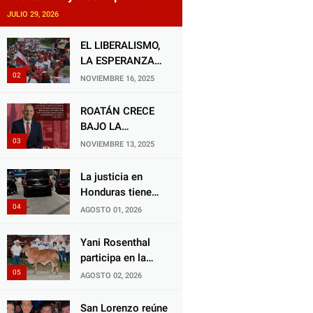
reforma impulsada por el
JULIO 29, 2026
diputado Salomón Nazar para
fortalecer su protección en
EL LIBERALISMO,
Honduras
LA ESPERANZA
QUE RENACE
NOVIEMBRE 16, 2025
ROATÁN CRECE
BAJO LA
ALCALDÍA DE RON
NOVIEMBRE 13, 2025
MCNAB: UN
GESTOR ALIADO
La justicia en
DE LA
Honduras tiene
COMUNIDAD Y
una deuda
AGOSTO 01, 2026
DEL PARTIDO
histórica con los
LIBERAL
animales, y
Yani Rosenthal
negarse a castigar
participa en la
con todo el peso
Feria Nacional
AGOSTO 02, 2026
de la ley al
Campo AGAS
responsable de
2026
San Lorenzo reúne