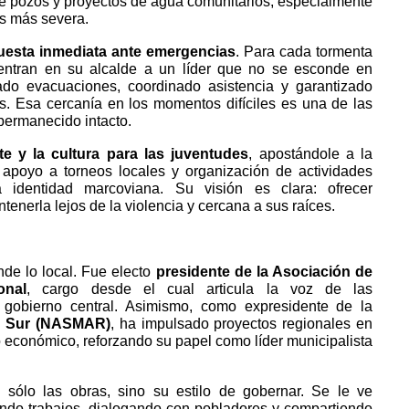
 de pozos y proyectos de agua comunitarios, especialmente
es más severa.
uesta inmediata ante emergencias
. Para cada tormenta
entran en su alcalde a un líder que no se esconde en
do evacuaciones, coordinado asistencia y garantizado
as. Esa cercanía en los momentos difíciles es una de las
permanecido intacto.
te y la cultura para las juventudes
, apostándole a la
 apoyo a torneos locales y organización de actividades
a identidad marcoviana. Su visión es clara: ofrecer
tenerla lejos de la violencia y cercana a sus raíces.
nde lo local. Fue electo
presidente de la Asociación de
onal
, cargo desde el cual articula la voz de las
al gobierno central. Asimismo, como expresidente de la
l Sur (NASMAR)
, ha impulsado proyectos regionales en
lo económico, reforzando su papel como líder municipalista
sólo las obras, sino su estilo de gobernar. Se le ve
ndo trabajos, dialogando con pobladores y compartiendo