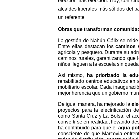
elección tras elección. Hoy, con ci
alcaldes liberales más sólidos del p
un referente.
Obras que transforman comunida
La gestión de Nahún Cálix se mide e
Entre ellas destacan los
caminos v
agrícola y pesquero. Durante su adm
caminos rurales, garantizando que 
niños lleguen a la escuela sin queda
Así mismo,
ha priorizado la edu
rehabilitado centros educativos en 
mobiliario escolar. Cada inauguraci
mejor herencia que un gobierno muni
De igual manera, ha mejorado la
ele
proyectos para la electrificación d
como Santa Cruz y La Bolsa, el acc
convertirse en realidad, llevando des
ha contribuido para que el
agua pot
consciente de que Marcovia enfrent