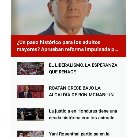
¿Un paso histórico para los adultos
mayores? Aprueban reforma impulsada por
el diputado Salomón Nazar para fortalecer
su protección en Honduras
EL LIBERALISMO, LA ESPERANZA
QUE RENACE
ROATÁN CRECE BAJO LA
ALCALDÍA DE RON MCNAB: UN
GESTOR ALIADO DE LA
COMUNIDAD Y DEL PARTIDO
La justicia en Honduras tiene una
LIBERAL
deuda histórica con los animales,
y negarse a castigar con todo el
peso de la ley al responsable de
Yani Rosenthal participa en la