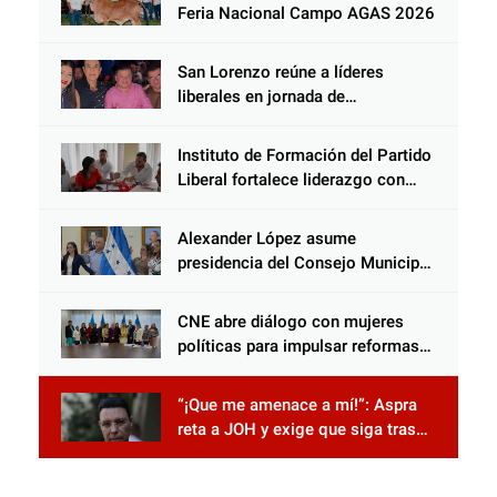
Choloma es consolidar un Estado
Feria Nacional Campo AGAS 2026
que protege al verdugo y
abandona al inocente.
San Lorenzo reúne a líderes
liberales en jornada de
acercamiento y unidad
Instituto de Formación del Partido
Liberal fortalece liderazgo con
jornadas de capacitación
Alexander López asume
presidencia del Consejo Municipal
Censal de El Progreso para el
Censo Nacional 2026
CNE abre diálogo con mujeres
políticas para impulsar reformas
electorales
“¡Que me amenace a mí!”: Aspra
reta a JOH y exige que siga tras
las rejas