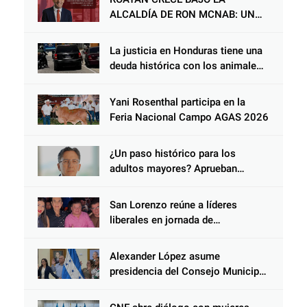
ALCALDÍA DE RON MCNAB: UN
GESTOR ALIADO DE LA
COMUNIDAD Y DEL PARTIDO
La justicia en Honduras tiene una
LIBERAL
deuda histórica con los animales,
y negarse a castigar con todo el
peso de la ley al responsable de
Yani Rosenthal participa en la
Choloma es consolidar un Estado
Feria Nacional Campo AGAS 2026
que protege al verdugo y
abandona al inocente.
¿Un paso histórico para los
adultos mayores? Aprueban
reforma impulsada por el diputado
Salomón Nazar para fortalecer su
San Lorenzo reúne a líderes
protección en Honduras
liberales en jornada de
acercamiento y unidad
Alexander López asume
presidencia del Consejo Municipal
Censal de El Progreso para el
Censo Nacional 2026