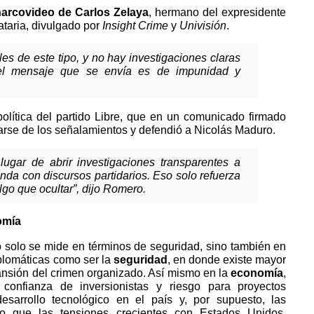
narcovideo de Carlos Zelaya
, hermano del expresidente
taria, divulgado por
Insight Crime
y
Univisión
.
s de este tipo, y no hay investigaciones claras
, el mensaje que se envía es de impunidad y
 política del partido Libre, que en un comunicado firmado
arse de los señalamientos y defendió a Nicolás Maduro.
ugar de abrir investigaciones transparentes a
ponda con discursos partidarios. Eso solo refuerza
lgo que ocultar”, dijo Romero.
omía
solo se mide en términos de seguridad, sino también en
plomáticas como ser la
seguridad
, en donde existe mayor
ansión del crimen organizado. Así mismo en la
economía
,
 confianza de inversionistas y riesgo para proyectos
sarrollo tecnológico en el país y, por supuesto, las
to que las tensiones crecientes con Estados Unidos,