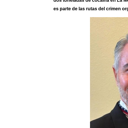
dos toneladas de cocaína en La M
es parte de las rutas del crimen o