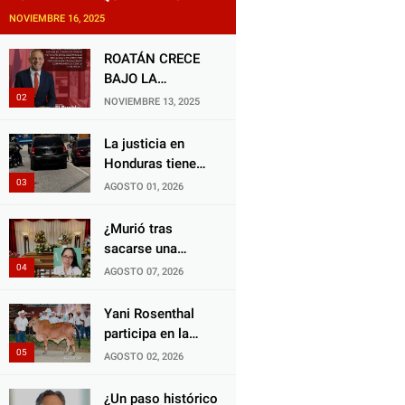
NOVIEMBRE 16, 2025
ROATÁN CRECE
BAJO LA
ALCALDÍA DE RON
NOVIEMBRE 13, 2025
MCNAB: UN
GESTOR ALIADO
La justicia en
DE LA
Honduras tiene
COMUNIDAD Y
una deuda
AGOSTO 01, 2026
DEL PARTIDO
histórica con los
LIBERAL
animales, y
¿Murió tras
negarse a castigar
sacarse una
con todo el peso
muela? Familia de
AGOSTO 07, 2026
de la ley al
doctora exige
responsable de
justicia por
Yani Rosenthal
Choloma es
presunta mala
participa en la
consolidar un
práctica
Feria Nacional
AGOSTO 02, 2026
Estado que
odontológica
Campo AGAS
protege al verdugo
2026
¿Un paso histórico
y abandona al