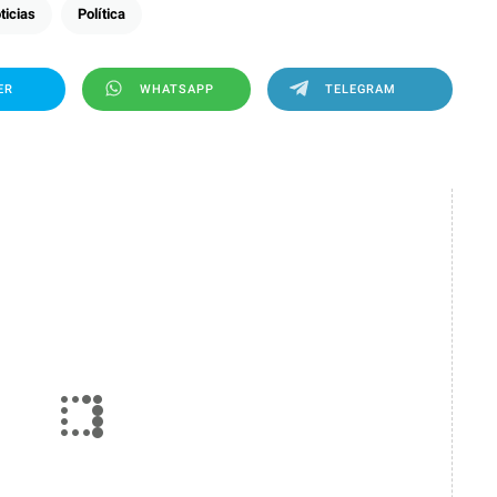
ticias
Política
ER
WHATSAPP
TELEGRAM