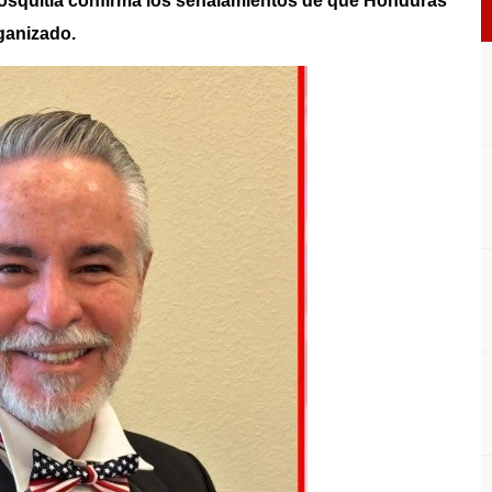
osquitia confirma los señalamientos de que Honduras
rganizado.