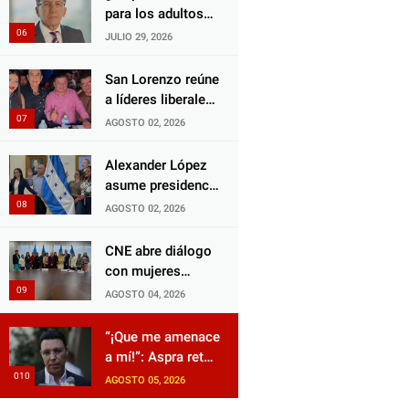
para los adultos
inocente.
mayores?
JULIO 29, 2026
Aprueban reforma
impulsada por el
San Lorenzo reúne
diputado Salomón
a líderes liberales
Nazar para
en jornada de
AGOSTO 02, 2026
fortalecer su
acercamiento y
protección en
unidad
Alexander López
Honduras
asume presidencia
del Consejo
AGOSTO 02, 2026
Municipal Censal
de El Progreso
CNE abre diálogo
para el Censo
con mujeres
Nacional 2026
políticas para
AGOSTO 04, 2026
impulsar reformas
electorales
“¡Que me amenace
a mí!”: Aspra reta
a JOH y exige que
AGOSTO 05, 2026
siga tras las rejas